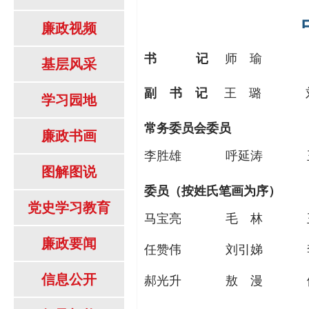
廉政视频
书
记
师 瑜
基层风采
副
书
记
王 璐
学习园地
常务委员会委员
廉政书画
李胜雄
呼延涛
图解图说
委员（按姓氏笔画为序）
党史学习教育
马宝亮
毛 林
廉政要闻
任赞伟
刘引娣
信息公开
郝光升
敖 漫