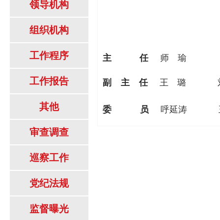
领导机构
组织机构
工作程序
主
任
师 瑜
工作报告
副
主
任
王 璐
其他
委
员
呼延涛
审查调查
巡察工作
党纪法规
监督曝光