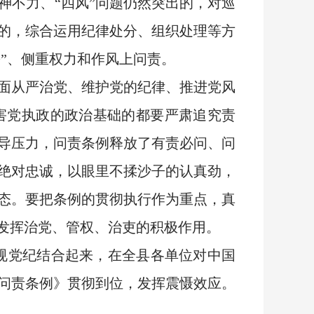
神不力、“四风”问题仍然突出的，对巡
的，综合运用纪律处分、组织处理等方
廉”、侧重权力和作风上问责。
面从严治党、维护党的纪律、推进党风
害党执政的政治基础的都要严肃追究责
导压力，问责条例释放了有责必问、问
绝对忠诚，以眼里不揉沙子的认真劲，
态。要把条例的贯彻执行作为重点，真
正发挥治党、管权、治吏的积极作用。
规党纪结合起来，在全县各单位对中国
问责条例》贯彻到位，发挥震慑效应。