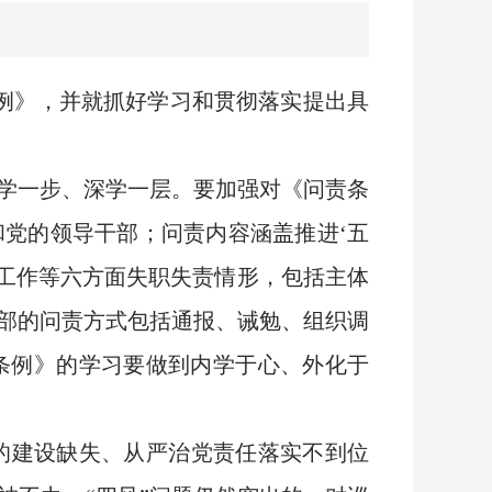
例》，并就抓好学习和贯彻落实提出具
学一步、深学一层。要加强对《问责条
党的领导干部；问责内容涵盖推进‘五
败工作等六方面失职失责情形，包括主体
部的问责方式包括通报、诫勉、组织调
条例》的学习要做到内学于心、外化于
的建设缺失、从严治党责任落实不到位