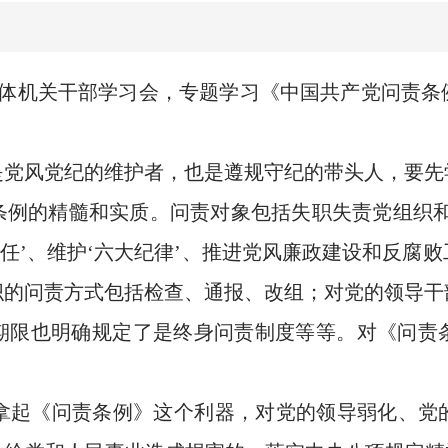
全体机关干部学习会，专题学习《中国共产党问责条
党风党纪的维护者，也是遵规守纪的带头人，要先
条例的精髓和实质。问责对象包括失职失责党组织和
责任’、维护‘六大纪律’、推进党风廉政建设和反腐
织的问责方式包括检查、通报、改组；对党的领导干
期限也明确规定了是终身问责制度等等。对《问责
起《问责条例》这个利器，对党的领导弱化、党