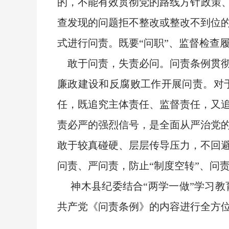
的，不能有效贯彻党的路线方针政策、
查发现的问题拒不整改或整改不到位
式进行问责。既要“问职”、监督检查
敢于问责，失责必问。问责条例贯彻
廉政建设和反腐败工作开展问责。对
任，既追究主体责任、监督责任，又
责必严的强烈信号，是全面从严治党
敢于较真碰硬、层层传导压力，不回
问责、严问责，防止“制度空转”、问
神木县纪委结合“两学一做”学习教
共产党《问责条例》的内容进行全方