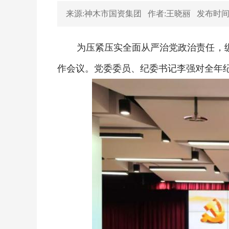
来源:神木市国资集团
作者:王晓丽
发布时间:20
为压紧压实全面从严治党政治责任，纵
作会议。党委委员、纪委书记李强对全年