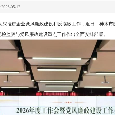
26-05-12
深推进企业党风廉政建设和反腐败工作，近日，神木市国
纪检监察与党风廉政建设重点工作作出全面安排部署。