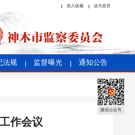
加入收藏
设为首页
纪法规
监督曝光
通知公告
微信公众号
设工作会议