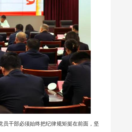
体党员干部必须始终把纪律规矩挺在前面，坚